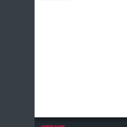
Наза
Впер
д
ед
НАВИГАЦИЯ