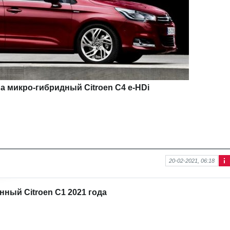
 микро-гибридный Citroen C4 е-HDi
20-02-2021, 06:18
Ин
фо
рм
ный Citroen C1 2021 года
аци
я к
нов
ост
и