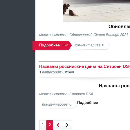
Обновлен
Метки к статье: Обновленный Citroen Berlingo 2021
Подробнее
Комментариев:
0
Названы российские цены на Ситроен DS
Категория:
Citroen
Названы рос
Метки к статье: Ситроен DS4
Подробнее
Комментариев: 0
1
2