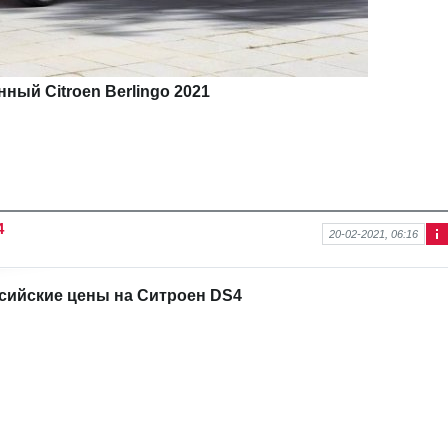
ный Citroen Berlingo 2021
4
20-02-2021, 06:16
Ин
фо
рм
сийские цены на Ситроен DS4
аци
я к
нов
ост
и