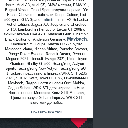
Acura TSX Sport Wagon дебютирует в Нью-
Йорке, Audi A3, Audi Q5, BMW 4-серии, BMW X1,
Bugatti Veyron Grand Sport получил версию L’Or
Blanc, Chevrolet Trailblazer, Dodge Caliber, Fiat
Infiniti
500 купе, GTA Spano,
, Infiniti FX Sebastian
Vettel Edition, Jaguar XJ, Jeep Grand Cherokee
STR8, Lamborghini Ferruccio, Lexus CT 200h от
тюнинг ателье Five Axis, Maserati Gran Turismo S
Maybach
Black Edition от Anderson Germany,
,
Maybach 57S Coupe, Mazda MX-5 Spyder,
Mercedes Viano, Nissan Altima, Porsche Boxster,
Range Rover Evoque, Renault Duster, Renault
Megane 2021, Renault Twingo 2021, Rolls-Royce
Phantom, Shelby GT500, SsangYong Actyon
Sports, SsangYong New Actyon, SsangYong SUT
1, Subaru представила Impreza WRX STI S206
2021, Suzuki Swift, Toyota GT 86, Обновленный
Maybach, Подробности о новом Opel Mokka,
Седан Subaru WRX STI дебютировал в Нью-
Йорке, тюнинг Mercedes-Benz SLR McLaren,
Цены на новую Subaru Impreza WRX STI
взлетели до небес
Показать все теги