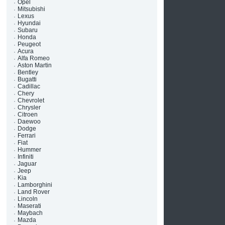
Opel
Mitsubishi
Lexus
Hyundai
Subaru
Honda
Peugeot
Acura
Alfa Romeo
Aston Martin
Bentley
Bugatti
Cadillac
Chery
Chevrolet
Chrysler
Citroen
Daewoo
Dodge
Ferrari
Fiat
Hummer
Infiniti
Jaguar
Jeep
Kia
Lamborghini
Land Rover
Lincoln
Maserati
Maybach
Mazda