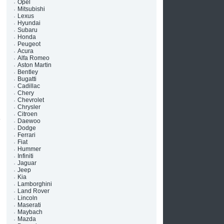
Opel
Mitsubishi
Lexus
Hyundai
Subaru
Honda
Peugeot
Acura
Alfa Romeo
Aston Martin
Bentley
Bugatti
Cadillac
Chery
Chevrolet
Chrysler
Citroen
Daewoo
Dodge
Ferrari
Fiat
Hummer
Infiniti
Jaguar
Jeep
Kia
Lamborghini
Land Rover
Lincoln
Maserati
)
Maybach
е
Mazda