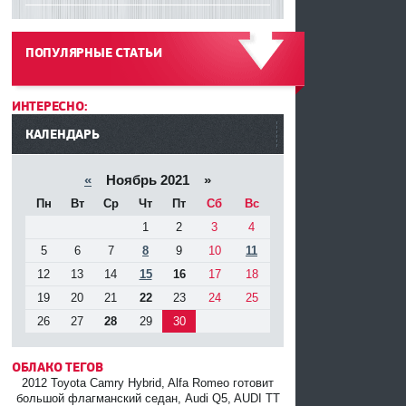
ПОПУЛЯРНЫЕ СТАТЬИ
------
ИНТЕРЕСНО:
КАЛЕНДАРЬ
«
Ноябрь 2021 »
Пн
Вт
Ср
Чт
Пт
Сб
Вс
1
2
3
4
5
6
7
8
9
10
11
12
13
14
15
16
17
18
19
20
21
22
23
24
25
26
27
28
29
30
ОБЛАКО ТЕГОВ
2012 Toyota Camry Hybrid, Alfa Romeo готовит
большой флагманский седан, Audi Q5, AUDI TT