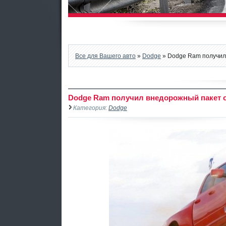
Все для Вашего авто
»
Dodge
» Dodge Ram получил
Dodge Ram получил внедорожный пакет о
Категория:
Dodge