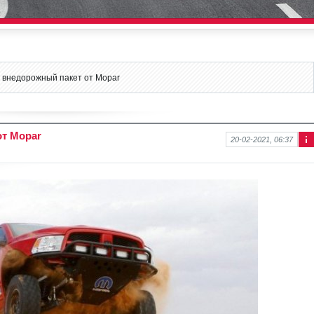
 внедорожный пакет от Mopar
т Mopar
20-02-2021, 06:37
Ин
фо
рм
аци
я к
нов
ост
и