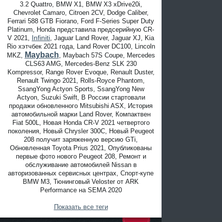
3.2 Quattro, BMW X1, BMW X3 xDrive20i,
Chevrolet Camaro, Citroen 2CV, Dodge Caliber,
Ferrari 588 GTB Fiorano, Ford F-Series Super Duty
Platinum, Honda представила предсерийную CR-
Infiniti
V 2021,
, Jaguar Land Rover, Jaguar XJ, Kia
Rio хэтчбек 2021 года, Land Rover DC100, Lincoln
Maybach
MKZ,
, Maybach 57S Coupe, Mercedes
CLS63 AMG, Mercedes-Benz SLK 230
Kompressor, Range Rover Evoque, Renault Duster,
Renault Twingo 2021, Rolls-Royce Phantom,
SsangYong Actyon Sports, SsangYong New
Actyon, Suzuki Swift, В России стартовали
продажи обновленного Mitsubishi ASX, История
автомобильной марки Land Rover, Компактвен
Fiat 500L, Новая Honda CR-V 2021 четвертого
поколения, Новый Chrysler 300C, Новый Peugeot
208 получит заряженную версию GTi,
Обновленная Toyota Prius 2021, Опубликованы
первые фото нового Peugeot 208, Ремонт и
обслуживание автомобилей Nissan в
авторизованных сервисных центрах, Спорт-купе
BMW M3, Тюнинговый Veloster от ARK
Performance на SEMA 2020
Показать все теги