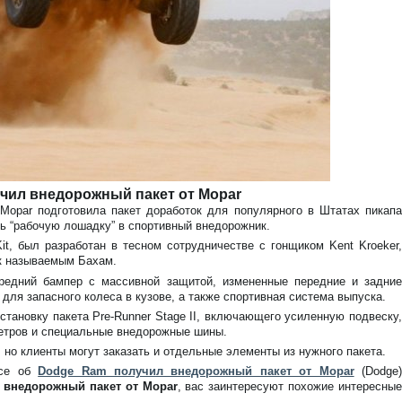
чил внедорожный пакет от Mopar
Mopar подготовила пакет доработок для популярного в Штатах пикапа
ь “рабочую лошадку” в спортивный внедорожник.
t, был разработан в тесном сотрудничестве с гонщиком Kent Kroeker,
к называемым Бахам.
едний бампер с массивной защитой, измененные передние и задние
для запасного колеса в кузове, а также спортивная система выпуска.
становку пакета Pre-Runner Stage II, включающего усиленную подвеску,
етров и специальные внедорожные шины.
 но клиенты могут заказать и отдельные элементы из нужного пакета.
все об
Dodge Ram получил внедорожный пакет от Mopar
(Dodge
 внедорожный пакет от Mopar
, вас заинтересуют похожие интересны