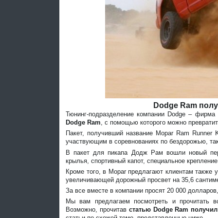
Dodge Ram полу
Тюнинг-подразделение компании Dodge – фирма 
Dodge Ram
, с помощью которого можно превратит
Пакет, получивший название Mopar Ram Runner Ki
участвующим в соревнованиях по бездорожью, та
В пакет для пикапа Додж Рам вошли новый пер
крылья, спортивный капот, специальное крепление 
Кроме того, в Mopar предлагают клиентам также у
увеличивающей дорожный просвет на 35,6 сантим
За все вместе в компании просят 20 000 долларов,
Мы вам предлагаем посмотреть и прочитать 
Возможно, прочитав
статью Dodge Ram получил
статьи по схожей теме, представленные ниже.