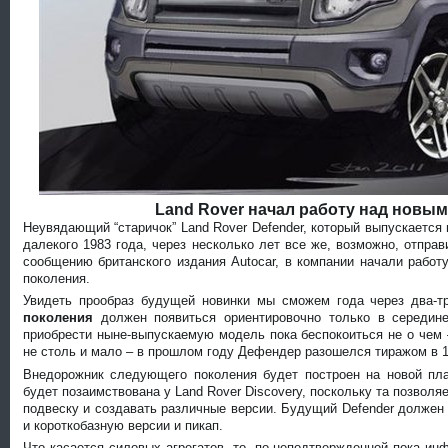
Land Rover начал работу над новым
Неувядающий “старичок” Land Rover Defender, который выпускается
далекого 1983 года, через несколько лет все же, возможно, отпра
сообщению британского издания Autocar, в компании начали рабо
поколения.
Увидеть прообраз будущей новинки мы сможем года через два-т
поколения
должен появиться ориентировочно только в середин
приобрести ныне-выпускаемую модель пока беспокоиться не о чем
не столь и мало – в прошлом году Дефендер разошелся тиражом в 1
Внедорожник следующего поколения будет построен на новой пл
будет позаимствована у Land Rover Discovery, поскольку та позвол
подвеску и создавать различные версии. Будущий Defender должен 
и короткобазную версии и пикап.
Что касается силовых агрегатов, то, по неподтвержденной пока ин