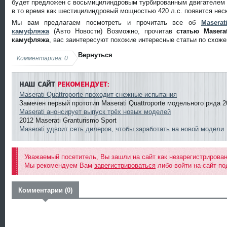
будет предложен с восьмицилиндровым турбированным двигателем
в то время как шестицилиндровый мощностью 420 л.с. появится нес
Мы вам предлагаем посмотреть и прочитать все об
Maserat
камуфляжа
(Авто Новости) Возможно, прочитав
статью Maserat
камуфляжа
, вас заинтересуют похожие интересные статьи по схож
Вернуться
Комментариев: 0
НАШ САЙТ
РЕКОМЕНДУЕТ:
Maserati Quattroporte проходит снежные испытания
Замечен первый прототип Maserati Quattroporte модельного ряда 2
Maserati анонсирует выпуск трёх новых моделей
2012 Maserati Granturismo Sport
Maserati удвоит сеть дилеров, чтобы заработать на новой модели
Уважаемый посетитель, Вы зашли на сайт как незарегистрирова
Мы рекомендуем Вам
зарегистрироваться
либо войти на сайт по
Комментарии (0)