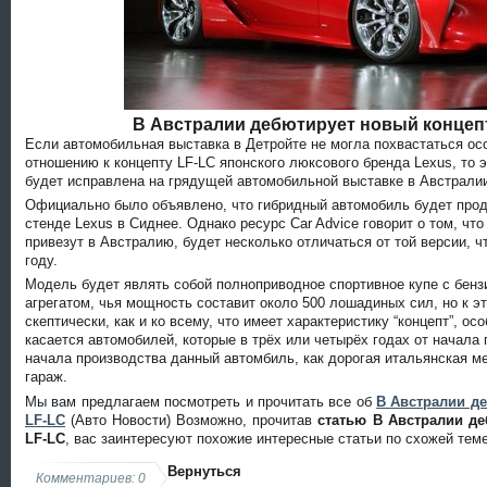
В Австралии дебютирует новый концепт
Если автомобильная выставка в Детройте не могла похвастаться о
отношению к концепту LF-LC японского люксового бренда Lexus, то 
будет исправлена на грядущей автомобильной выставке в Австрали
Официально было объявлено, что гибридный автомобиль будет про
стенде Lexus в Сиднее. Однако ресурс Car Advice говорит о том, чт
привезут в Австралию, будет несколько отличаться от той версии, ч
году.
Модель будет являть собой полноприводное спортивное купе с бен
агрегатом, чья мощность составит около 500 лошадиных сил, но к э
скептически, как и ко всему, что имеет характеристику “концепт”, осо
касается автомобилей, которые в трёх или четырёх годах от начала
начала производства данный автомбиль, как дорогая итальянская м
гараж.
Мы вам предлагаем посмотреть и прочитать все об
В Австралии д
LF-LC
(Авто Новости) Возможно, прочитав
статью В Австралии де
LF-LC
, вас заинтересуют похожие интересные статьи по схожей тем
Вернуться
Комментариев: 0