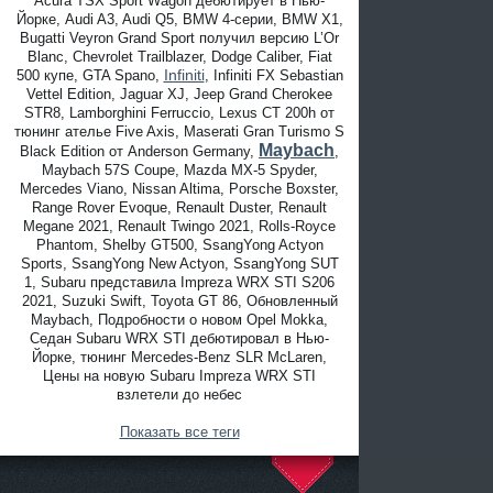
Acura TSX Sport Wagon дебютирует в Нью-
Йорке, Audi A3, Audi Q5, BMW 4-серии, BMW X1,
Bugatti Veyron Grand Sport получил версию L’Or
Blanc, Chevrolet Trailblazer, Dodge Caliber, Fiat
Infiniti
500 купе, GTA Spano,
, Infiniti FX Sebastian
Vettel Edition, Jaguar XJ, Jeep Grand Cherokee
STR8, Lamborghini Ferruccio, Lexus CT 200h от
тюнинг ателье Five Axis, Maserati Gran Turismo S
Maybach
Black Edition от Anderson Germany,
,
Maybach 57S Coupe, Mazda MX-5 Spyder,
Mercedes Viano, Nissan Altima, Porsche Boxster,
Range Rover Evoque, Renault Duster, Renault
Megane 2021, Renault Twingo 2021, Rolls-Royce
Phantom, Shelby GT500, SsangYong Actyon
Sports, SsangYong New Actyon, SsangYong SUT
1, Subaru представила Impreza WRX STI S206
2021, Suzuki Swift, Toyota GT 86, Обновленный
Maybach, Подробности о новом Opel Mokka,
Седан Subaru WRX STI дебютировал в Нью-
Йорке, тюнинг Mercedes-Benz SLR McLaren,
Цены на новую Subaru Impreza WRX STI
взлетели до небес
Показать все теги