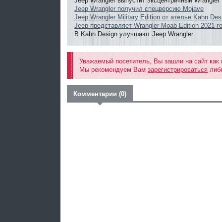
Jeep Wrangler выпустит эксцентричный Wrangler
Jeep Wrangler получил спецверсию Mojave
Jeep Wrangler Military Edition от ателье Kahn Des
Jeep представляет Wrangler Moab Edition 2021 г
В Kahn Design улучшают Jeep Wrangler
Уважаемый посетитель, Вы зашли на сайт как
Мы рекомендуем Вам
зарегистрироваться
либо
Комментарии (0)