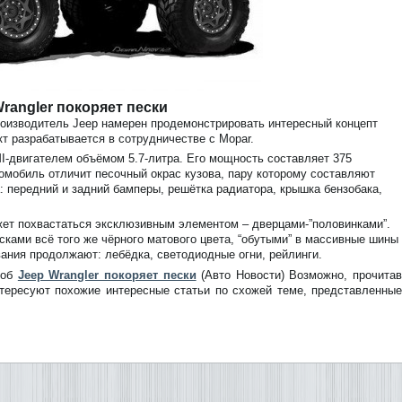
rangler покоряет пески
оизводитель Jeep намерен продемонстрировать интересный концепт
кт разрабатывается в сотрудничестве с Mopar.
двигателем объёмом 5.7-литра. Его мощность составляет 375
омобиль отличит песочный окрас кузова, пару которому составляют
 передний и задний бамперы, решётка радиатора, крышка бензобака,
ожет похвастаться эксклюзивным элементом – дверцами-”половинками”.
ками всё того же чёрного матового цвета, “обутыми” в массивные шины
ания продолжают: лебёдка, светодиодные огни, рейлинги.
 об
Jeep Wrangler покоряет пески
(Авто Новости) Возможно, прочита
нтересуют похожие интересные статьи по схожей теме, представленны