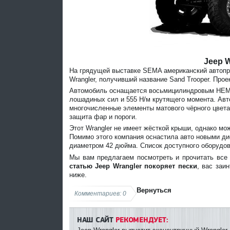
Jeep W
На грядущей выставке SEMA американский автопр
Wrangler, получивший название Sand Trooper. Прое
Автомобиль оснащается восьмицилиндровым HEMI-
лошадиных сил и 555 Н/м крутящего момента. Авт
многочисленные элементы матового чёрного цвета:
защита фар и пороги.
Этот Wrangler не имеет жёсткой крыши, однако м
Помимо этого компания оснастила авто новыми дис
диаметром 42 дюйма. Список доступного оборудов
Мы вам предлагаем посмотреть и прочитать все
статью Jeep Wrangler покоряет пески
, вас заи
ниже.
Вернуться
Комментариев: 0
НАШ САЙТ
РЕКОМЕНДУЕТ: