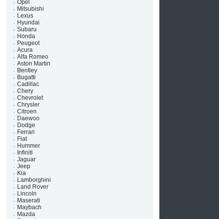
Opel
Mitsubishi
Lexus
Hyundai
Subaru
Honda
Peugeot
Acura
Alfa Romeo
Aston Martin
Bentley
Bugatti
Cadillac
Chery
Chevrolet
Chrysler
Citroen
Daewoo
Dodge
Ferrari
Fiat
Hummer
в
Infiniti
е
Jaguar
Jeep
Kia
Lamborghini
Land Rover
Lincoln
Maserati
Maybach
Mazda