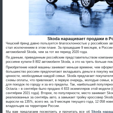
Skoda наращивает продажи в Р
Чешский бренд давно пользуется благосклонностью у российских ав
стал исключением в этом плане. За прошедшие 9 месяцев, в Росси
автомобилей Skoda, чем за тот же период 2020 года.
По данным, приведенным российским представительством компании 
россияне купили 8 802 автомобиля Skoda, а это на треть больше пок
Приобретение новой машины занимает меньше времени, чем оформл
большинство россиян предпочитают вкладывать деньги в покупку м
ценности, необходимые каждой семье. Skoda предлагает покупател
схемы оплаты, что привлекает, в первую очередь, молодые семьи,
для поездок по городу и за его пределы. Так, наибольшей популярн
Octavia – в сентябре было продано 4 833 экземпляров этой модели 
сентябрем 2021 года). Второе, по популярности, место занимает Sko
реализованных за сентябрь авто, а замыкает тройку кроссовер Skoda
выросли на 135%, всего же, за 9 месяцев текущего года, 12 058 нов
владельцев на территории России.
Мы вам предлагаем посмотреть и прочитать все об
Skoda наращ