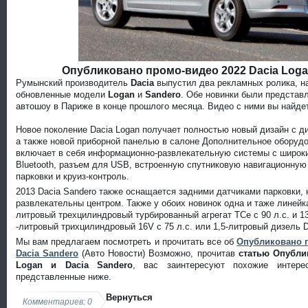
Опубликовано промо-видео 2022 Dacia Logan
Румынский производитель
Dacia
выпустил два рекламных ролика, н
обновленные модели
Logan
и
Sandero
. Обе новинки были представ
автошоу в Париже в конце прошлого месяца. Видео с ними вы найдет
Новое поколение Dacia Logan получает полностью новый дизайн с 
а также новой приборной панелью в салоне Дополнительное оборуд
включает в себя информационно-развлекательную системы с широк
Bluetooth, разъем для USB, встроенную спутниковую навигационную
парковки и круиз-контроль.
2013 Dacia Sandero также оснащается задними датчиками парковки, 
развлекательны центром. Также у обоих новинок одна и таже линейк
литровый трехцилиндровый турбированный агрегат TCe с 90 л.с. и 1
-литровый трихцилиндровый 16V с 75 л.с. или 1,5-литровый дизель D
Мы вам предлагаем посмотреть и прочитать все об
Опубликовано п
Dacia Sandero
(Авто Новости) Возможно, прочитав
статью Опубли
Logan и Dacia Sandero
, вас заинтересуют похожие интере
представленные ниже.
Вернуться
Комментариев: 0