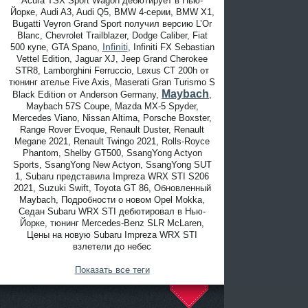
Acura TSX Sport Wagon дебютирует в Нью-
Йорке, Audi A3, Audi Q5, BMW 4-серии, BMW X1,
Bugatti Veyron Grand Sport получил версию L’Or
Blanc, Chevrolet Trailblazer, Dodge Caliber, Fiat
Infiniti
500 купе, GTA Spano,
, Infiniti FX Sebastian
Vettel Edition, Jaguar XJ, Jeep Grand Cherokee
STR8, Lamborghini Ferruccio, Lexus CT 200h от
тюнинг ателье Five Axis, Maserati Gran Turismo S
Maybach
Black Edition от Anderson Germany,
,
Maybach 57S Coupe, Mazda MX-5 Spyder,
Mercedes Viano, Nissan Altima, Porsche Boxster,
Range Rover Evoque, Renault Duster, Renault
Megane 2021, Renault Twingo 2021, Rolls-Royce
Phantom, Shelby GT500, SsangYong Actyon
Sports, SsangYong New Actyon, SsangYong SUT
1, Subaru представила Impreza WRX STI S206
2021, Suzuki Swift, Toyota GT 86, Обновленный
Maybach, Подробности о новом Opel Mokka,
Седан Subaru WRX STI дебютировал в Нью-
Йорке, тюнинг Mercedes-Benz SLR McLaren,
Цены на новую Subaru Impreza WRX STI
взлетели до небес
Показать все теги