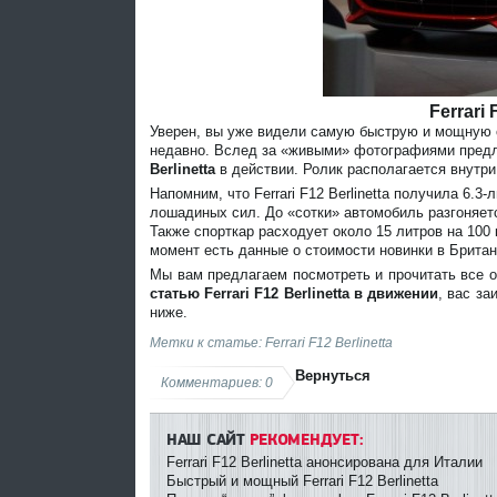
Ferrari
Уверен, вы уже видели самую быструю и мощную с
недавно. Вслед за «живыми» фотографиями предл
Berlinetta
в действии. Ролик располагается внутри
Напомним, что Ferrari F12 Berlinetta получила 6.
лошадиных сил. До «сотки» автомобиль разгоняетс
Также спорткар расходует около 15 литров на 100
момент есть данные о стоимости новинки в Британ
Мы вам предлагаем посмотреть и прочитать все 
статью Ferrari F12 Berlinetta в движении
, вас з
ниже.
Метки к статье: Ferrari F12 Berlinetta
Вернуться
Комментариев: 0
НАШ САЙТ
РЕКОМЕНДУЕТ:
Ferrari F12 Berlinetta анонсирована для Италии
Быстрый и мощный Ferrari F12 Berlinetta