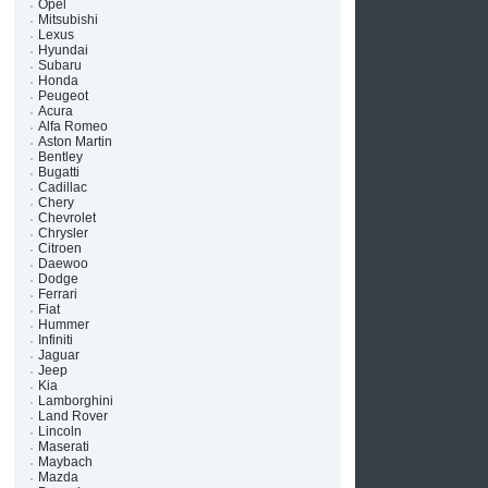
Opel
Mitsubishi
Lexus
Hyundai
Subaru
Honda
Peugeot
Acura
Alfa Romeo
Aston Martin
Bentley
Bugatti
Cadillac
Chery
Chevrolet
Chrysler
Citroen
Daewoo
Dodge
е
Ferrari
Fiat
Hummer
Infiniti
Jaguar
Jeep
Kia
Lamborghini
Land Rover
Lincoln
Maserati
Maybach
Mazda