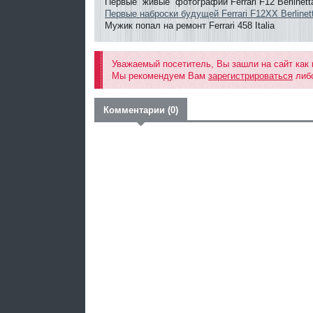
Первые “живые” фотографии Ferrari F12 Berlinett
Первые наброски будущей Ferrari F12XX Berlinet
Мужик попал на ремонт Ferrari 458 Italia
Уважаемый посетитель, Вы зашли на сайт как
Мы рекомендуем Вам
зарегистрироваться
либо
Комментарии (0)