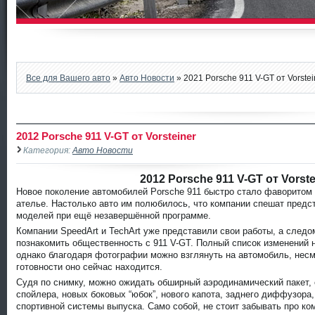
Все для Вашего авто
»
Авто Новости
» 2021 Porsche 911 V-GT от Vorstei
2012 Porsche 911 V-GT от Vorsteiner
Категория:
Авто Новости
2012 Porsche 911 V-GT от Vorste
Новое поколение автомобилей Porsche 911 быстро стало фаворитом 
ателье. Настолько авто им полюбилось, что компании спешат пред
моделей при ещё незавершённой программе.
Компании SpeedArt и TechArt уже представили свои работы, а следом 
познакомить общественность с 911 V-GT. Полный список изменений 
однако благодаря фотографии можно взглянуть на автомобиль, несмо
готовности оно сейчас находится.
Судя по снимку, можно ожидать обширный аэродинамический пакет, 
спойлера, новых боковых “юбок”, нового капота, заднего диффузора
спортивной системы выпуска. Само собой, не стоит забывать про ко