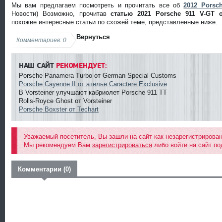
Мы вам предлагаем посмотреть и прочитать все об
2012 Porsch
Новости) Возможно, прочитав
статью 2021 Porsche 911 V-GT от
похожие интересные статьи по схожей теме, представленные ниже.
Вернуться
Комментариев: 0
НАШ САЙТ
РЕКОМЕНДУЕТ:
Porsche Panamera Turbo от German Special Customs
Porsche Cayenne II от ателье Caractere Exclusive
В Vorsteiner улучшают кабриолет Porsche 911 TT
Rolls-Royce Ghost от Vorsteiner
Porsche Boxster от Techart
Уважаемый посетитель, Вы зашли на сайт как незарегистрирова
Мы рекомендуем Вам
зарегистрироваться
либо войти на сайт по
Комментарии (0)