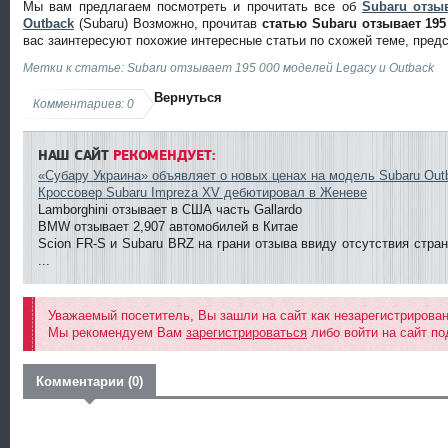
Мы вам предлагаем посмотреть и прочитать все об
Subaru отзы
Outback
(Subaru) Возможно, прочитав
статью Subaru отзывает 195
вас заинтересуют похожие интересные статьи по схожей теме, пред
Метки к статье: Subaru отзывает 195 000 моделей Legacy и Outback
Вернуться
Комментариев: 0
НАШ САЙТ
РЕКОМЕНДУЕТ:
«Субару Украина» объявляет о новых ценах на модель Subaru Out
Кроссовер Subaru Impreza XV дебютировал в Женеве
Lamborghini отзывает в США часть Gallardo
BMW отзывает 2,907 автомобилей в Китае
Scion FR-S и Subaru BRZ на грани отзыва ввиду отсутствия стра
...
Уважаемый посетитель, Вы зашли на сайт как незарегистрирова
Мы рекомендуем Вам
зарегистрироваться
либо войти на сайт по
Комментарии (0)