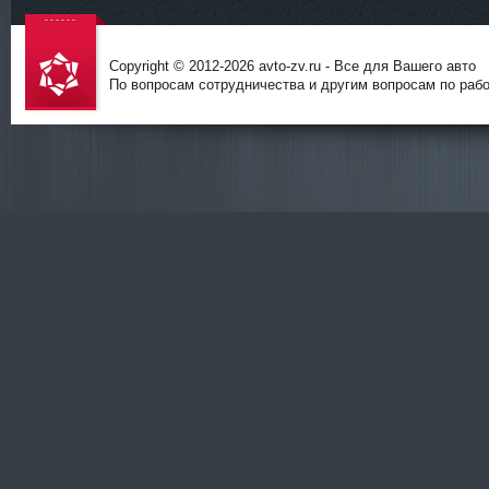
Copyright © 2012-
2026 avto-zv.ru - Все для Вашего авто
По вопросам сотрудничества и другим вопросам по работ
avto-zv.ru
- Все для
Вашего
авто