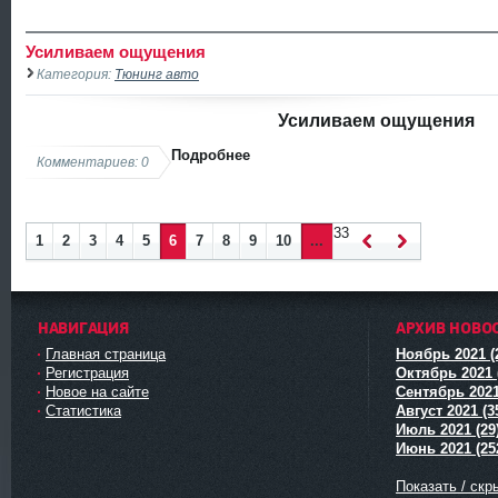
Усиливаем ощущения
Категория:
Тюнинг авто
Усиливаем ощущения
Подробнее
Комментариев: 0
33
1
2
3
4
5
6
7
8
9
10
...
Наза
Впер
д
ед
НАВИГАЦИЯ
АРХИВ НОВО
Главная страница
Ноябрь 2021 (
Регистрация
Октябрь 2021 
Новое на сайте
Сентябрь 2021
Статистика
Август 2021 (3
Июль 2021 (29
Июнь 2021 (25
Показать / скр