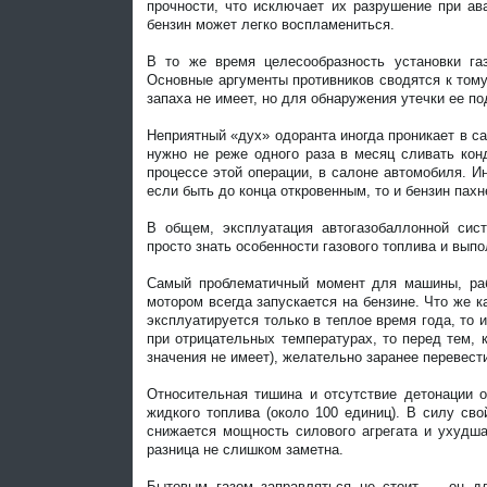
прочности, что исключает их разрушение при ав
бензин может легко воспламениться.
В то же время целесообразность установки га
Основные аргументы противников сводятся к тому,
запаха не имеет, но для обнаружения утечки ее 
Неприятный «дух» одоранта иногда проникает в с
нужно не реже одного раза в месяц сливать кон
процессе этой операции, в салоне автомобиля. И
если быть до конца откровенным, то и бензин пахн
В общем, эксплуатация автогазобаллонной сис
просто знать особенности газового топлива и вып
Самый проблематичный момент для машины, раб
мотором всегда запускается на бензине. Что же 
эксплуатируется только в теплое время года, то и
при отрицательных температурах, то перед тем, 
значения не имеет), желательно заранее перевести
Относительная тишина и отсутствие детонации о
жидкого топлива (около 100 единиц). В силу св
снижается мощность силового агрегата и ухудша
разница не слишком заметна.
Бытовым газом заправляться не стоит — он дл