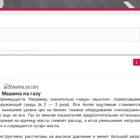
Ин
фо
рм
аци
я к
нов
Машина на газу
ост
 преимуществ. Например, значительно «чище» «выхлоп»: отработавшие
и
окружающей среды (в 2 — 3 раза). Все более ощутимым становится
 нынешнем уровне цен на бензин: газовое оборудование «легковушки»
то еще не все. Газ по многим показателям предпочтительнее остальных
орания на единицу массы снижает расход, а из-за уменьшения нагрузок
я и сокращается «угар» масла.
конструктивно рассчитаны на высокое давление и имеют большой запас