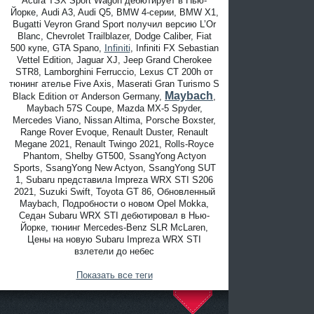
Acura TSX Sport Wagon дебютирует в Нью-
Йорке, Audi A3, Audi Q5, BMW 4-серии, BMW X1,
Bugatti Veyron Grand Sport получил версию L’Or
Blanc, Chevrolet Trailblazer, Dodge Caliber, Fiat
Infiniti
500 купе, GTA Spano,
, Infiniti FX Sebastian
Vettel Edition, Jaguar XJ, Jeep Grand Cherokee
STR8, Lamborghini Ferruccio, Lexus CT 200h от
тюнинг ателье Five Axis, Maserati Gran Turismo S
Maybach
Black Edition от Anderson Germany,
,
Maybach 57S Coupe, Mazda MX-5 Spyder,
Mercedes Viano, Nissan Altima, Porsche Boxster,
Range Rover Evoque, Renault Duster, Renault
Megane 2021, Renault Twingo 2021, Rolls-Royce
Phantom, Shelby GT500, SsangYong Actyon
Sports, SsangYong New Actyon, SsangYong SUT
1, Subaru представила Impreza WRX STI S206
2021, Suzuki Swift, Toyota GT 86, Обновленный
Maybach, Подробности о новом Opel Mokka,
Седан Subaru WRX STI дебютировал в Нью-
Йорке, тюнинг Mercedes-Benz SLR McLaren,
Цены на новую Subaru Impreza WRX STI
взлетели до небес
Показать все теги