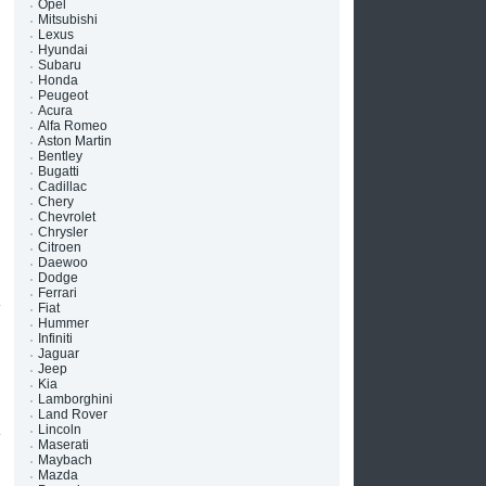
Opel
Mitsubishi
Lexus
Hyundai
Subaru
Honda
Peugeot
Acura
Alfa Romeo
Aston Martin
Bentley
Bugatti
Cadillac
Chery
Chevrolet
Chrysler
Citroen
Daewoo
Dodge
Ferrari
Fiat
Hummer
Infiniti
Jaguar
Jeep
Kia
Lamborghini
Land Rover
Lincoln
Maserati
Maybach
Mazda