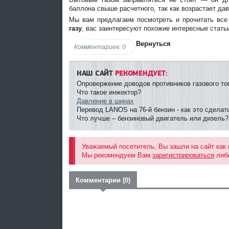
баллона свыше расчетного, так как возрастает дав
Мы вам предлагаем посмотреть и прочитать вс
газу
, вас заинтересуют похожие интересные стать
Вернуться
Комментариев: 0
НАШ САЙТ
РЕКОМЕНДУЕТ:
Опровержение доводов противников газового то
Что такое инжектор?
Давление в шинах
Перевод LANOS на 76-й бензин - как это сделат
Что лучше – бензиновый двигатель или дизель?
Уважаемый посетитель, Вы зашли на сайт как
Мы рекомендуем Вам
зарегистрироваться
либо
Комментарии (0)