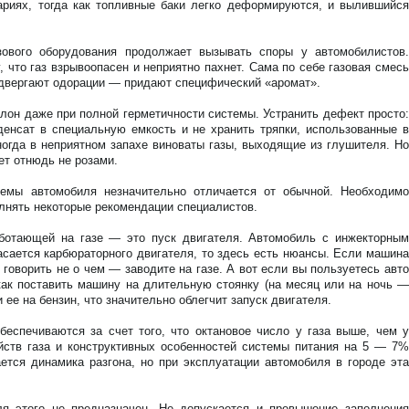
ариях, тогда как топливные баки легко деформируются, и вылившийся
зового оборудования продолжает вызывать споры у автомобилистов.
 что газ взрывоопасен и неприятно пахнет. Сама по себе газовая смесь
подвергают одорации — придают специфический «аромат».
алон даже при полной герметичности системы. Устранить дефект просто:
денсат в специальную емкость и не хранить тряпки, использованные в
ногда в неприятном запахе виноваты газы, выходящие из глушителя. Но
ет отнюдь не розами.
темы автомобиля незначительно отличается от обычной. Необходимо
олнять некоторые рекомендации специалистов.
отающей на газе — это пуск двигателя. Автомобиль с инжекторным
касается карбюраторного двигателя, то здесь есть нюансы. Если машина
 говорить не о чем — заводите на газе. А вот если вы пользуетесь авто
как поставить машину на длительную стоянку (на месяц или на ночь —
 ее на бензин, что значительно облегчит запуск двигателя.
беспечиваются за счет того, что октановое число у газа выше, чем у
ойств газа и конструктивных особенностей системы питания на 5 — 7%
ется динамика разгона, но при эксплуатации автомобиля в городе эта
я этого не предназначен. Не допускается и превышение заполнения