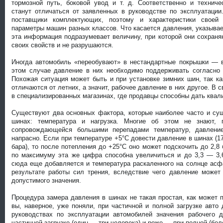
тормозной путь, боковой увод и т. д. Соответственно и техниче
станут отличаться от заявленных в руководстве по эксплуатаци
поставщики комплектующих, поэтому и характеристики своей
параметры машин разных классов. Что касается давления, указывае
эта информация подразумевает величину, при которой они сохраня
своих свойств и не разрушаются.
Иногда автомобиль «переобувают» в нестандартные покрышки — 
этом случае давление в них необходимо поддерживать согласно 
Похожая ситуация может быть и при установке зимних шин, так ка
отличаются от летних, а значит, рабочее давление в них другое. В 
в специализированных магазинах, где продавцы способны дать ква
Существуют два основных фактора, которые наиболее часто и су
шинах: температура и нагрузка. Многие об этом не знают, 
сопровождающейся большими перепадами температур, давлени
напрасно. Если при температуре +5°С довести давление в шинах (1
бара), то после потепления до +25°С оно может подскочить до 2,8
по максимуму эта же цифра способна увеличиться и до 3,3 — 3
сюда еще добавляется и температура раскаленного на солнце асфа
результате работы сил трения, вследствие чего давление може
допустимого значения.
Процедура замера давления в шинах не такая простая, как может п
вы, наверное, уже поняли, при частичной и полной загрузке авто
руководствах по эксплуатации автомобилей значения рабочего 
частичной загрузке (один — три человека) и реже — при полной (бол