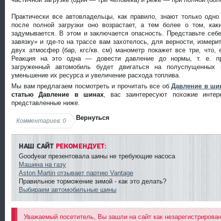
Практически все автовладельцы, как правило, знают только одно
после полной загрузки оно возрастает, а тем более о том, ка
задумывается. В этом и заключается опасность. Представьте себ
завязку» и где-то на трассе вам захотелось, для верности, измер
двух атмосфер (бар, кгс/кв. см) манометр покажет все три, что,
Реакция на это одна — довести давление до нормы, т. е. пр
загруженный автомобиль будет двигаться на полуспущенных 
уменьшение их ресурса и увеличение расхода топлива.
Мы вам предлагаем посмотреть и прочитать все об
Давление в ши
статью Давление в шинах
, вас заинтересуют похожие интер
представленные ниже.
Вернуться
Комментариев: 0
НАШ САЙТ
РЕКОМЕНДУЕТ:
Goodyear презентовала шины не требующие насоса
Машина на газу
Aston Martin отзывает партию Vantage
Правильное торможение зимой - как это делать?
Выбираем автомобильные шины
Уважаемый посетитель, Вы зашли на сайт как незарегистрирова